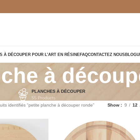
S À DÉCOUPER POUR L’ART EN RÉSINE
FAQ
CONTACTEZ NOUS
BLOGU
anche à découp
PLANCHES À DÉCOUPER
55 Products
uits identifiés “petite planche à découper ronde”
Show
9
12