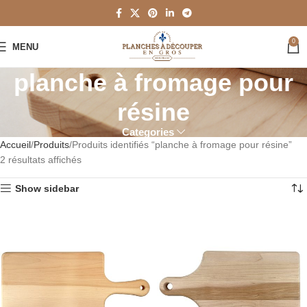
0
MENU
planche à fromage pour
résine
Categories
Accueil
Produits
Produits identifiés “planche à fromage pour résine”
2 résultats affichés
Show sidebar