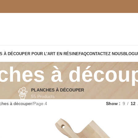
S À DÉCOUPER POUR L’ART EN RÉSINE
FAQ
CONTACTEZ NOUS
BLOGU
ches à décou
PLANCHES À DÉCOUPER
55 Products
ches à découper
Page 4
Show
9
12