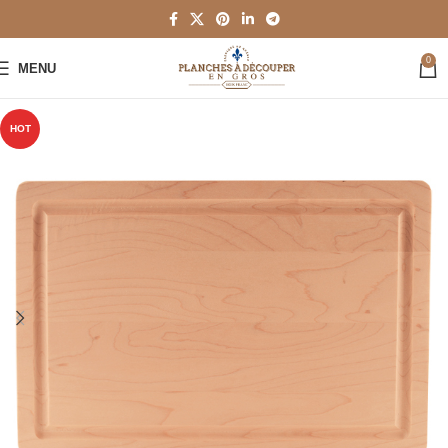
0
MENU
HOT