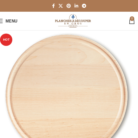
0
MENU
HOT