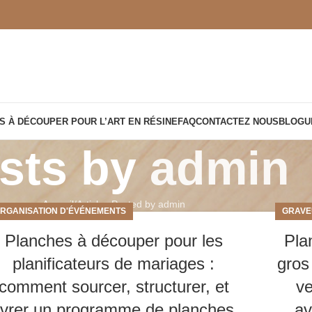
S À DÉCOUPER POUR L’ART EN RÉSINE
FAQ
CONTACTEZ NOUS
BLOGU
sts by
admin
Accueil
Articles Posted by admin
RGANISATION D'ÉVÉNEMENTS
GRAVE
Planches à découper pour les
Pla
planificateurs de mariages :
gros
comment sourcer, structurer, et
ve
livrer un programme de planches
av