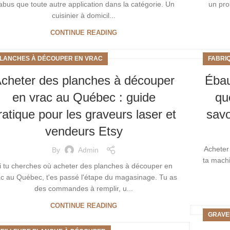
abus que toute autre application dans la catégorie. Un
un pro
cuisinier à domicil...
CONTINUE READING
LANCHES À DÉCOUPER EN VRAC
FABRI
cheter des planches à découper
Ébau
en vrac au Québec : guide
qu
ratique pour les graveurs laser et
savo
vendeurs Etsy
Acheter
By
Admin
ta machi
i tu cherches où acheter des planches à découper en
ac au Québec, t'es passé l'étape du magasinage. Tu as
des commandes à remplir, u...
CONTINUE READING
GRAVE