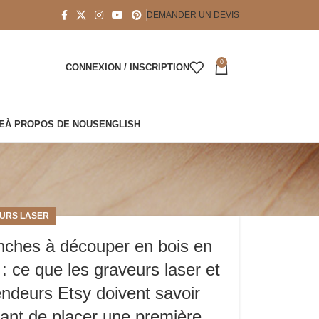
DEMANDER UN DEVIS
0
CONNEXION / INSCRIPTION
E
À PROPOS DE NOUS
ENGLISH
URS LASER
nches à découper en bois en
 : ce que les graveurs laser et
ndeurs Etsy doivent savoir
ant de placer une première