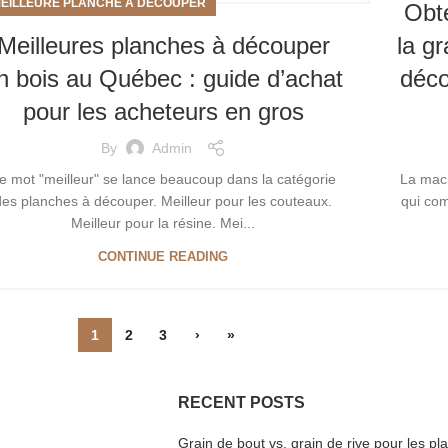
EILLEURE PLANCHE À DÉCOUPER
Obte
Meilleures planches à découper
la g
n bois au Québec : guide d’achat
déco
pour les acheteurs en gros
By
Admin
e mot "meilleur" se lance beaucoup dans la catégorie
La mach
des planches à découper. Meilleur pour les couteaux.
qui co
Meilleur pour la résine. Mei...
CONTINUE READING
1
2
3
›
»
RECENT POSTS
Grain de bout vs. grain de rive pour les p