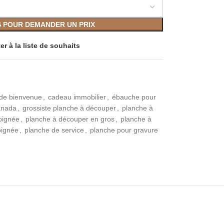
S POUR DEMANDER UN PRIX
er à la liste de souhaits
de bienvenue
,
cadeau immobilier
,
ébauche pour
anada
,
grossiste planche à découper
,
planche à
oignée
,
planche à découper en gros
,
planche à
oignée
,
planche de service
,
planche pour gravure