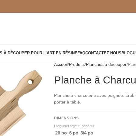
S À DÉCOUPER POUR L’ART EN RÉSINE
FAQ
CONTACTEZ NOUS
BLOGU
Accueil
Produits
Planches à découper
Pla
Planche à Charcu
Planche à charcuterie avec poignée. Érable
porter à table.
DIMENSIONS
Longueur
Largeur
Épaisseur
20 po
6 po
3/4 po