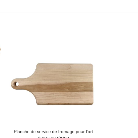
HOT
Planche 
Planche de service de fromage pour l’art
époxy en résine