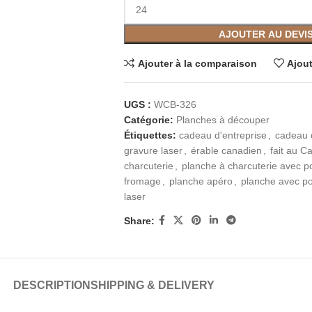
AJOUTER AU DEVI
Ajouter à la comparaison
Ajout
UGS :
WCB-326
Catégorie:
Planches à découper
Étiquettes:
cadeau d'entreprise
,
cadeau 
gravure laser
,
érable canadien
,
fait au C
charcuterie
,
planche à charcuterie avec p
fromage
,
planche apéro
,
planche avec p
laser
Share:
DESCRIPTION
SHIPPING & DELIVERY