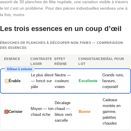
assorti de 30 planches de fête nuptiale, une variation visible à travers
le lot c’est un problème. Pour des pièces individuelles vendues une à
la fois, moins.
Les trois essences en un coup d’œil
ÉBAUCHES DE PLANCHES À DÉCOUPER NON FINIES — COMPARAISON
DES ESSENCES
ESSENCE
CONTRASTE
EFFET
CONSISTANCE
IDÉAL POUR
LASER
RÉSINE
LOT
Défaut à volume
Le plus élevé
Neutre —
Grands runs,
Érable
— foncé sur
couleurs
Excellente
faveurs,
pâle
vraies
corporatif
Cadeaux
Décalage
montée en
Moyen — ton
chaud —
Cerisier
Bonne
gamme,
chaud riche
bleus vers
palettes
sarcelle
chaudes